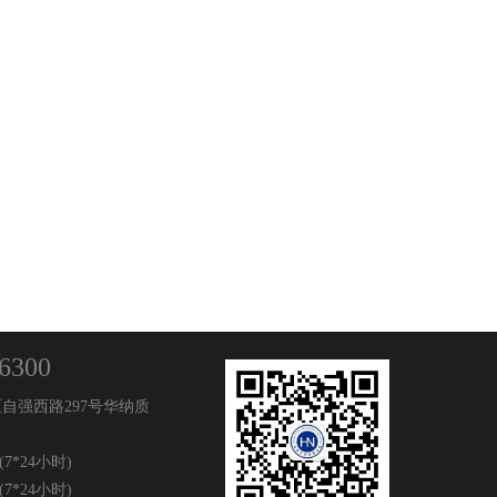
6300
自强西路297号华纳质
(7*24小时
)
(7*24小时)