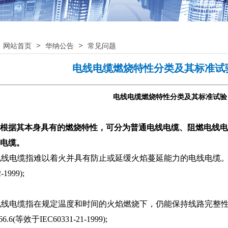
>
>
网站首页
华纳公告
常见问题
电线电缆燃烧特性分类及其标准试
电线电缆燃烧特性分类及其标准试
根据其本身具有的燃烧特性，可分为普通电线电缆、阻燃电线电
缘电缆。
燃电线电缆指难以着火并具有防止或延缓火焰蔓延能力的电线电缆。常用的
-1999);
火电线电缆指在规定温度和时间的火焰燃烧下，仍能保持线路完整
66.6(等效于IEC60331-21-1999)
;