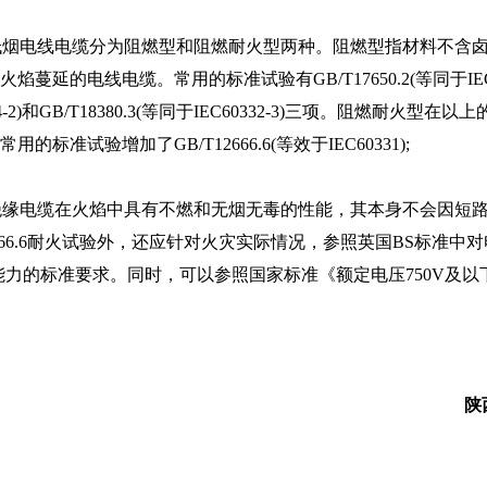
卤低烟电线电缆分为阻燃型和阻燃耐火型两种。阻燃型指材料不含
焰蔓延的电线电缆。常用的标准试验有GB/T17650.2(等同于IEC6075
034-2)和GB/T18380.3(等同于IEC60332-3)三项。阻燃
用的标准试验增加了GB/T12666.6(等效于IEC60331);
物绝缘电缆在火焰中具有不燃和无烟无毒的性能，其本身不会因短
12666.6耐火试验外，还应针对火灾实际情况，参照英国BS标准
能力的标准要求。同时，可以参照国家标准《额定电压750V及以下矿
陕