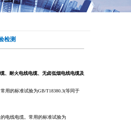
验检测
验
缆、耐火电线电缆、无卤低烟电线电缆及
标准试验为GB/T18380.3(等同于
性的电线电缆。常用的标准试验为