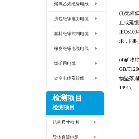
聚氯乙烯绝缘电线
(3)无
挤包绝缘电力电缆
止或延缓火
IEC61
塑料绝缘控制电缆
求，同时常
橡皮绝缘电缆电线
(4)矿
煤矿用电缆
GB/T
物坠落)
架空电缆及绞线
1991)。
检测项目
检测项目
结构尺寸检测
导体直流电阻