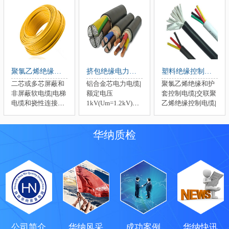
聚氯乙烯绝缘电线
挤包绝缘电力电缆
塑料绝缘控制电缆
二芯或多芯屏蔽和
铝合金芯电力电缆
|
聚氯乙烯绝缘和护
非屏蔽软电缆
|
电梯
额定电压
套控制电缆
|
交联聚
电缆和挠性连接用
1kV(Um=1.2kV)和
乙烯绝缘控制电缆
|
电缆
|
固定布线用无
3kV(Um=3.6kV)电
护套电缆
|
力电缆
|
额定电压
6kV(Um=7.2kV)到
华纳质检
30kV(Um=36kV)电
力电缆
|
公司简介
华纳风采
成功案例
华纳快讯